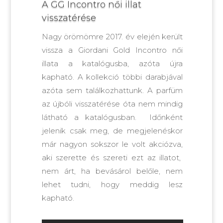
A GG Incontro női illat
visszatérése
Nagy örömömre 2017. év elején került
vissza a Giordani Gold Incontro női
illata a katalógusba, azóta újra
kapható. A kollekció többi darabjával
azóta sem találkozhattunk. A parfüm
az újbóli visszatérése óta nem mindig
látható a katalógusban. Időnként
jelenik csak meg, de megjelenéskor
már nagyon sokszor le volt akciózva,
aki szerette és szereti ezt az illatot,
nem árt, ha bevásárol belőle, nem
lehet tudni, hogy meddig lesz
kapható.