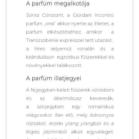
A parfüm megalkotója
Sonia Constant
, a Giordani Incontro
parfüm „orra” akkor nyerte az ihletet, a
parfüm elkészítéséhez, amikor a
Transzszibériai expresszel tett utazást ,
a híres selyemút vonalán és a
kiránduláson egzotikus fűszerekkel és
növényekkel találkozott.
A parfüm illatjegyei
A fejjegyben keleti fűszerek
vörösbors
és az
ábelmósusz
keveredik,
a szívjegyben egy romantikus
virágcsokor illan elő, mely
bársonyos
rózsából
, érzéki
ylang ylang
ból és a
légies
jázmin
ból alkot egyveleget.