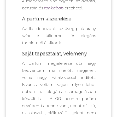
A megerősítő alapjegyben: az
ámbra,
benzoin
és
tonkabab
érezhető.
A parfüm kiszerelése
Az illat doboza és az üveg pink-arany
színe is kifinomult és elegáns
tartalomról árulkodik.
Saját tapasztalat, vélemény
A parfüm megjelenése óta nagy
kedvencem, már mielőtt megjelent
volna nagy várakozással indított.
Kiváncsi voltam, vajon milyen lehet
ebben az elegáns csomagolásban
készült illat. A GG Incontro parfüm
nevében is benne van „incontro” szó,
ez olaszul „találkozás”-t jelent, nem