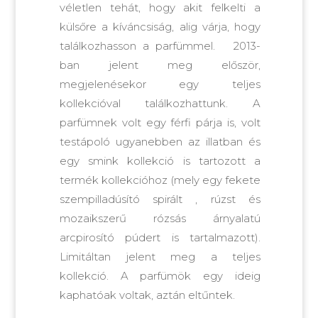
véletlen tehát, hogy akit felkelti a
külsőre a kíváncsiság, alig várja, hogy
találkozhasson a parfümmel. 2013-
ban jelent meg először,
megjelenésekor egy teljes
kollekcióval találkozhattunk. A
parfümnek volt egy férfi párja is, volt
testápoló ugyanebben az illatban és
egy smink kollekció is tartozott a
termék kollekcióhoz (mely egy fekete
szempilladúsító spirált , rúzst és
mozaikszerű rózsás árnyalatú
arcpirosító púdert is tartalmazott).
Limitáltan jelent meg a teljes
kollekció. A parfümök egy ideig
kaphatóak voltak, aztán eltűntek.