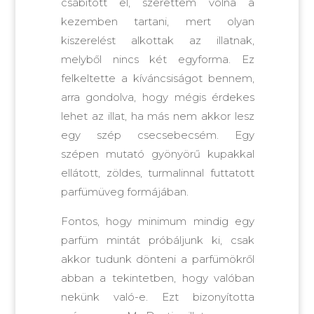
csábított el, szerettem volna a
kezemben tartani, mert olyan
kiszerelést alkottak az illatnak,
melyből nincs két egyforma. Ez
felkeltette a kíváncsiságot bennem,
arra gondolva, hogy mégis érdekes
lehet az illat, ha más nem akkor lesz
egy szép csecsebecsém. Egy
szépen mutató gyönyörű kupakkal
ellátott, zöldes, turmalinnal futtatott
parfümüveg formájában.
Fontos, hogy minimum mindig egy
parfüm mintát próbáljunk ki, csak
akkor tudunk dönteni a parfümökről
abban a tekintetben, hogy valóban
nekünk való-e. Ezt bizonyította