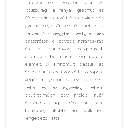
illatérzés sem véletlen talán. A
lótuszvirág, a fanyar grépfrút és
áfonya mind a nyári évszak virága és
gyümölcse, elsőre ezt érezhetjük az
illatban. A szívjegyben pedig a nőies
bazsarózsa, a ragyogó narancsvirág
és a bársonyos sárgabarack
csempészi be a nyár meghatározó
elemeit. A kifinomult pacsuli, az
érzéki vanília és a vonzó heliotrope a
végén megkoronázza ezt az érzést.
Tehát ez az egyveleg, nekem
egyértelműen egy meleg, nyári
életérzést sugall. Véletlenül sem
tolakodó, inkább friss kellemes,
lengedező illattal.