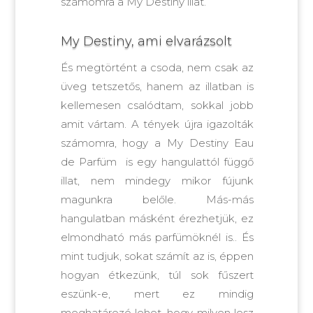
számomra a My Destiny illat.
My Destiny, ami elvarázsolt
És megtörtént a csoda, nem csak az
üveg tetszetős, hanem az illatban is
kellemesen csalódtam, sokkal jobb
amit vártam. A tények újra igazolták
számomra, hogy a My Destiny Eau
de Parfüm is egy hangulattól függő
illat, nem mindegy mikor fújunk
magunkra belőle. Más-más
hangulatban másként érezhetjük, ez
elmondható más parfümöknél is.. És
mint tudjuk, sokat számít az is, éppen
hogyan étkezünk, túl sok fűszert
eszünk-e, mert ez mindig
meghatározó lehet, hogy milyen lesz