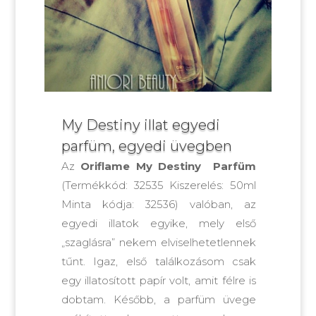
My Destiny illat egyedi
parfüm, egyedi üvegben
Az
Oriflame My Destiny Parfüm
(Termékkód: 32535 Kiszerelés: 50ml
Minta kódja: 32536) valóban, az
egyedi illatok egyike, mely első
„szaglásra” nekem elviselhetetlennek
tűnt. Igaz, első találkozásom csak
egy illatosított papír volt, amit félre is
dobtam. Később, a parfüm üvege