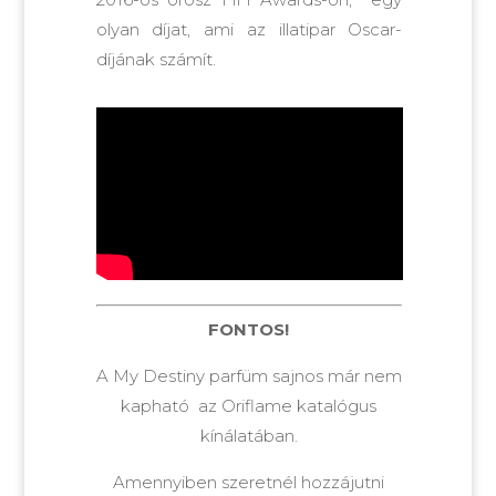
olyan díjat, ami az illatipar Oscar-
díjának számít.
FONTOS!
A My Destiny parfüm sajnos már nem
kapható az Oriflame katalógus
kínálatában.
Amennyiben szeretnél hozzájutni