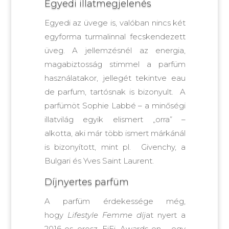
Egyedi illatmegjelenés
Egyedi az üvege is, valóban nincs két
egyforma turmalinnal fecskendezett
üveg. A jellemzésnél az energia,
magabiztosság stimmel a parfüm
használatakor, jellegét tekintve eau
de parfum, tartósnak is bizonyult. A
parfümöt Sophie Labbé – a minőségi
illatvilág egyik elismert „orra” –
alkotta, aki már több ismert márkánál
is bizonyított, mint pl. Givenchy, a
Bulgari és Yves Saint Laurent.
Díjnyertes parfüm
A parfüm érdekessége még,
hogy
Lifestyle Femme díj
at nyert a
2016-os orosz FiFi Awards-on, egy