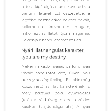
a test kipárolgása, ami keveredik a
parfüm illatával. Ezt összevetve, a
legtöbb használatkor nekem bevált,
kellemesen érezhetem magam,
mikor ezt az illatot fújom magamra.
Feldobja a hangulatomat az illat!
Nyári illathangulat karakter,
..you are my destiny..
Nekem inkább nyárias parfüm, nyári
vibráló hangulatot idéz,. Olyan ..
you
are my destiny
feeling… Ez talán még
köszönhető az illat karakterének is,
mely
pacsulis, zöld, gyümölcsös
(talán a zöld üveg is erre a zöldes
karakter tulajdonságra utal). A nyári