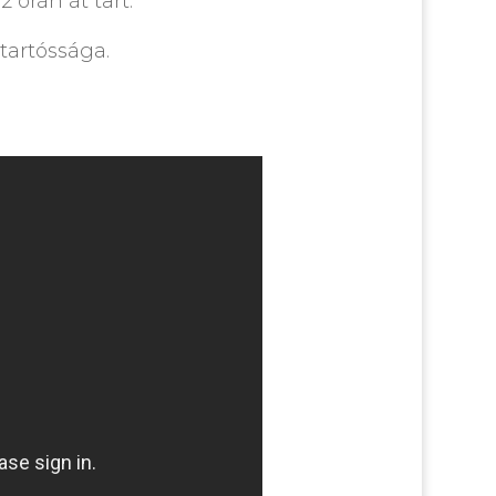
 órán át tart.
tartóssága.