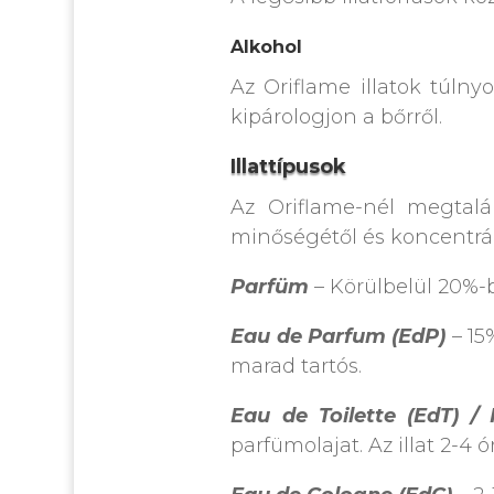
Alkohol
Az Oriflame illatok túlny
kipárologjon a bőrről.
Illattípusok
Az Oriflame-nél megtalá
minőségétől és koncentrác
Parfüm
– Körülbelül 20%-
Eau de Parfum (EdP)
– 15
marad tartós.
Eau de Toilette (EdT) /
parfümolajat. Az illat 2-4 ór