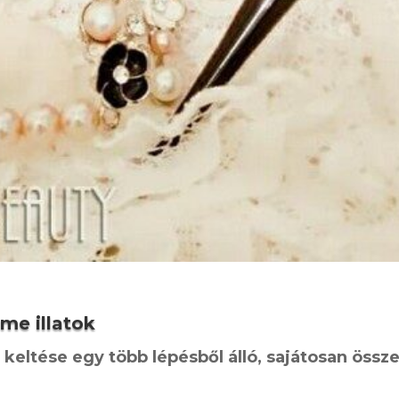
ame illatok
e keltése egy több lépésből álló, sajátosan össz