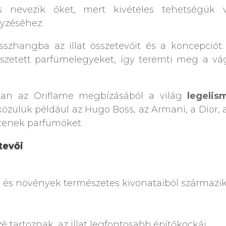
s nevezik őket, mert kivételes tehetségük 
yzéséhez.
szhangba az illat összetevőit és a koncepciót
sszetett parfümelegyeket, így teremti meg a vág
ban az Oriflame megbízásából a világ
legelis
ülük például az Hugo Boss, az Armani, a Dior, a
ítenek parfümöket.
tevői
k és növények természetes kivonataiból származi
zé tartoznak, az illat legfontosabb építőkockái.