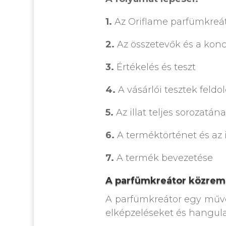
1.
Az Oriflame parfümkreát
2.
Az összetevők és a kon
3.
Értékelés és teszt
4.
A vásárlói tesztek feldo
5.
Az illat teljes sorozatán
6.
A terméktörténet és az
7.
A termék bevezetése
A parfümkreátor közre
A parfümkreátor egy művés
elképzeléseket és hangula