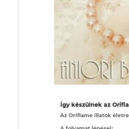
Így készülnek az Orifl
Az Oriflame illatok életr
A folyamat lépései: