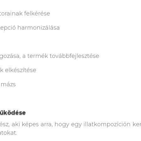
orainak felkérése
cepció harmonizálása
lgozása, a termék továbbfejlesztése
ak elkészítése
 imázs
működése
z, aki képes arra, hogy egy illatkompozíción ke
tokat.