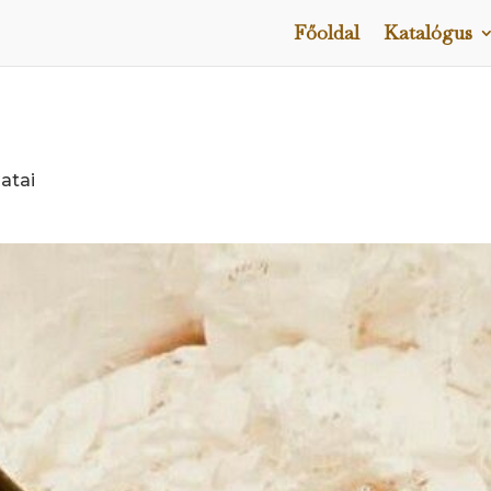
Főoldal
Katalógus
atai