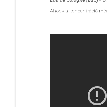
Eau de Cologne (EdC)
– 2
Ahogy a koncentráció mért