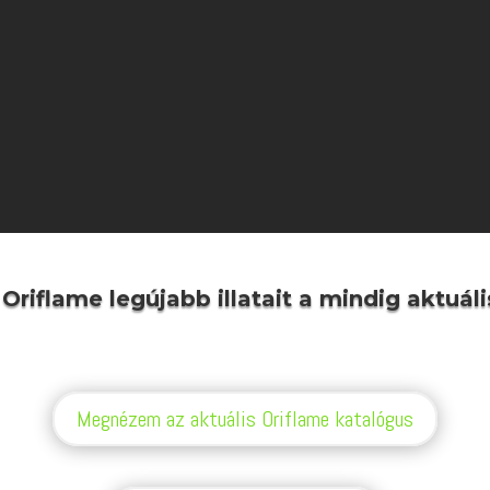
riflame legújabb illatait a mindig aktuáli
Megnézem az aktuális Oriflame katalógus