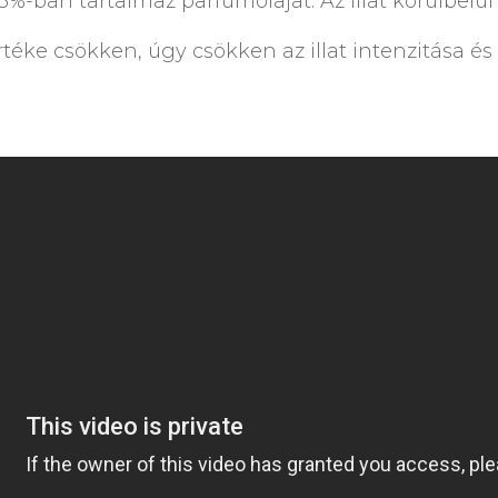
-3%-ban tartalmaz parfümolajat. Az illat körülbelül 2
éke csökken, úgy csökken az illat intenzitása és 