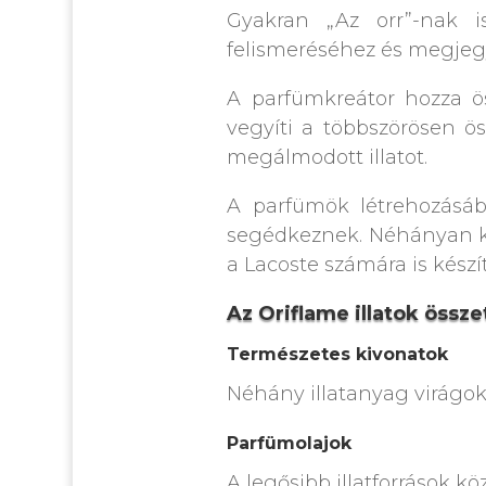
Gyakran „Az orr”-nak i
felismeréséhez és megjeg
A parfümkreátor hozza ös
vegyíti a többszörösen ö
megálmodott illatot.
A parfümök létrehozásá
segédkeznek. Néhányan köz
a Lacoste számára is kész
Az Oriflame illatok össze
Természetes kivonatok
Néhány illatanyag virágo
Parfümolajok
A legősibb illatforrások kö