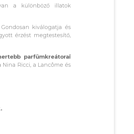
van a különböző illatok
. Gondosan kiválogatja és
yott érzést megtestesítő,
mertebb parfümkreátorai
 Nina Ricci, a Lancôme és
k
.