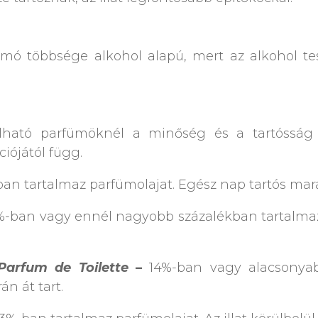
omó többsége alkohol alapú, mert az alkohol tes
lható parfümöknél a minőség és a tartósság 
iójától függ.
ban tartalmaz parfümolajat. Egész nap tartós mar
%-ban vagy ennél nagyobb százalékban tartalmaz 
 Parfum de Toilette
–
14%-ban vagy alacsonyab
án át tart.