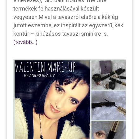
elnevezés), Giordani Gold és The One
termékek felhasználásával készült
vegyesen.
Mivel a tavaszról elsőre a kék ég
jutott eszembe, ez inspirált az egyszerű, kék
kontúr – kihúzásos tavaszi sminkre is.
(tovább…)