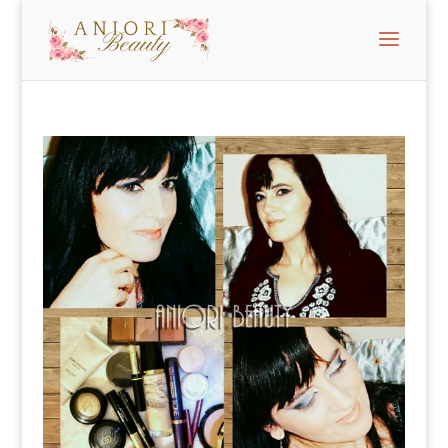
GiordaniGold Marbleised smink tipp – G G
Marbleised szemhéjárnyalókkal
A GiordaniGold Marbleised smink
elkészítésére a GG Marbleised
szemhéjárnyalók gyönyörű szép színei
inspiráltak. Szemhéjárnyalóból a
33480
Blue
Irridescence
és a
33479
Beige Collection
selyemfényű szemhéjpúdereket