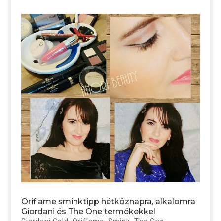
Oriflame sminktipp hétköznapra, alkalomra
Giordani és The One termékekkel
Giordani Gold
,
Oriflame
,
Smink
,
The One