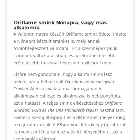
Oriflame smink Nőnapra, vagy más
alkalomra
A Valentin napra készült Oriflame smink ötlete ihlette
a Nőnapra készült sminket is, mely annak
továbbfejlesztett változata. Ez a szemhéjárnyalók
színének változtatásában, és az előzőnél élesebb,
erőteljesebb tusvonal festésben nyilvánul meg.
Elsőre nem gondoltam, hogy alkalmi smink lesz
belőle, bár a felhasznált
Giordani szemhéjárnyaló
Frosted White
árnyalata már önmagában is
alkalmiasan csillogó és alkalmazva is bebizonyította
ezt a hatását. A teljes smink elkészítéséhez
Oriflame
Giordani Gold és The One sminktermékeket
használtam,
kivétel a szempillaspirált és a BB krémet, melyek még
a régi változatúak. A
BB krém
nél létezik egy új változat
is, mely szintén alkalmazható, itt lényegében csak a
csomagolás változott.