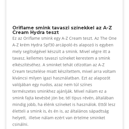
Oriflame smink tavaszi színekkel az A-Z
Cream Hydra teszt
Ez az Oriflame smink egy A-Z Cream teszt. Az The One
A-Z krém Hydra Spf30 arcápoló és alapozó is egyben
mely segítségével készült a smink. Mivel végre itt a
tavasz, kellemes tavaszi színeket kerestem a smink
elkészítéséhez. A sminket tehát célzottan az A-Z
Cream tesztelése miatt készítettem, mivel arra voltam
kíváncsi milyen igazi használatban. Ezt az alapozót
valójában egy nudos, azaz nem túl színes
természetes sminkhez ajánlják. Mivel nálam ez a
smink fajta kevésbé jön be, tél típus révén, általában
mindig jobb, ha élénk színeket is használok. Ettől lesz
életteli a smink is, és én is, az általános sápadtság
helyett, illetve nálam ezért van értelme sminket
csinálni.