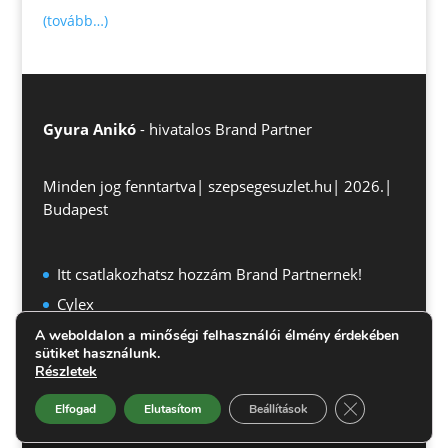
(tovább…)
Gyura Anikó
- hivatalos Brand Partner
Minden jog fenntartva| szepsegesuzlet.hu| 2026.|
Budapest
Itt csatlakozhatsz hozzám Brand Partnernek!
Cylex
Adatkezelési tájékoztató
A weboldalon a minőségi felhasználói élmény érdekében
sütiket használunk.
Részletek
Close GDPR Co
Elfogad
Elutasítom
Beállítások