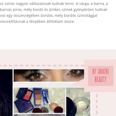
ősz színei nagyon változatosak tudnak lenni. A sárga, a barna, a
barnás piros, mély bordó és pinkes színek gyönyörűen tudnak
ost egy összességében bordós, mély bordós színvilággal
nösszellításnak a fényében állítottam össze.