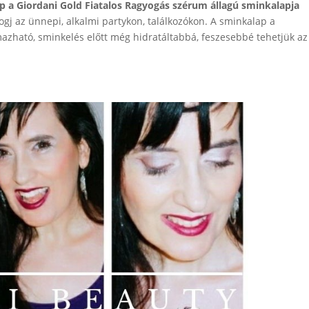
ap a Giordani Gold Fiatalos Ragyogás szérum állagú sminkalapja
gj az ünnepi, alkalmi partykon, találkozókon. A sminkalap a
azható, sminkelés előtt még hidratáltabbá, feszesebbé tehetjük az