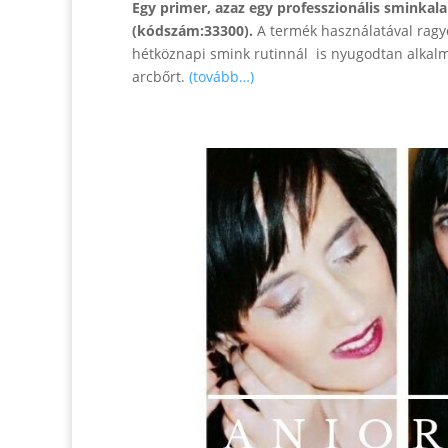
Egy primer, azaz egy professzionális sminkal
(kódszám:33300).
A termék használatával ragyo
hétköznapi smink rutinnál is nyugodtan alkalm
arcbőrt.
(tovább…)