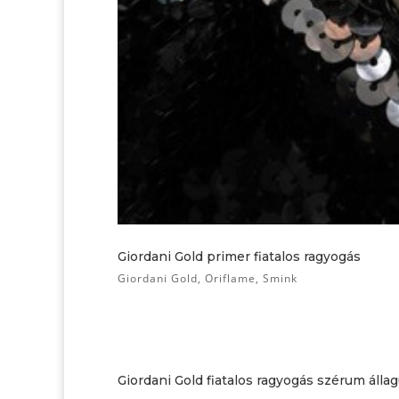
Giordani Gold primer fiatalos ragyogás
Giordani Gold
,
Oriflame
,
Smink
Giordani Gold fiatalos ragyogás szérum álla