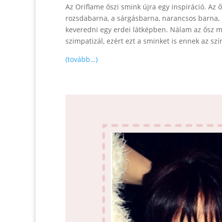
Az Oriflame őszi smink újra egy inspiráció. Az 
rozsdabarna, a sárgásbarna, narancsos barna, 
keveredni egy erdei látképben. Nálam az ősz m
szimpatizál, ezért ezt a sminket is ennek az szí
(tovább…)