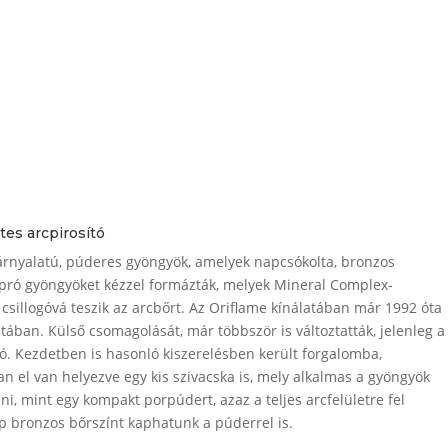
tes arcpirosító
árnyalatú, púderes gyöngyök, amelyek napcsókolta, bronzos
apró gyöngyöket kézzel formázták, melyek Mineral Complex-
csillogóvá teszik az arcbőrt. Az Oriflame kínálatában már 1992 óta
ában. Külső csomagolását, már többször is változtatták, jelenleg a
. Kezdetben is hasonló kiszerelésben került forgalomba,
n el van helyezve egy kis szivacska is, mely alkalmas a gyöngyök
ni, mint egy kompakt porpúdert, azaz a teljes arcfelületre fel
zép bronzos bőrszínt kaphatunk a púderrel is.