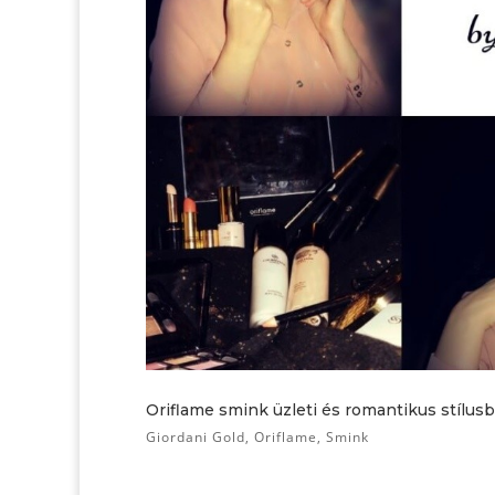
Oriflame smink üzleti és romantikus stílus
Giordani Gold
,
Oriflame
,
Smink