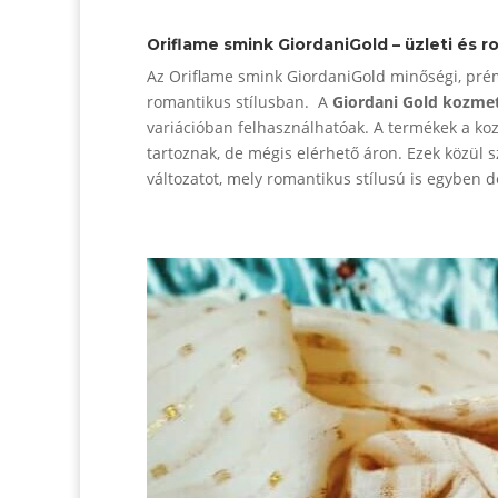
Oriflame smink GiordaniGold – üzleti és r
Az Oriflame smink GiordaniGold minőségi, pré
romantikus stílusban. A
Giordani Gold kozm
variációban felhasználhatóak. A termékek a ko
tartoznak, de mégis elérhető áron. Ezek közül 
változatot, mely romantikus stílusú is egyben d