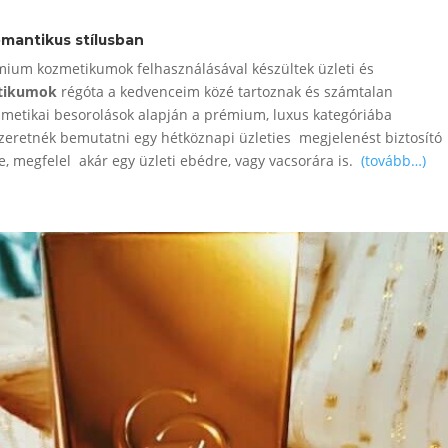
omantikus stílusban
mium kozmetikumok felhasználásával készültek üzleti és
etikumok
régóta a kedvenceim közé tartoznak és számtalan
zmetikai besorolások alapján a prémium, luxus kategóriába
szeretnék bemutatni egy hétköznapi üzleties megjelenést biztosító
e, megfelel akár egy üzleti ebédre, vagy vacsorára is.
(tovább…)