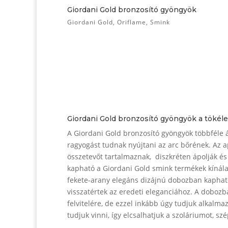
Giordani Gold bronzosító gyöngyök
Giordani Gold
,
Oriflame
,
Smink
Giordani Gold bronzosító gyöngyök a tökéle
A Giordani Gold bronzosító gyöngyök többféle 
ragyogást tudnak nyújtani az arc bőrének. Az 
összetevőt tartalmaznak, diszkréten ápolják és 
kapható a Giordani Gold smink termékek kínálat
fekete-arany elegáns dizájnú dobozban kapható
visszatértek az eredeti eleganciához. A dobozba
felvitelére, de ezzel inkább úgy tudjuk alkalmaz
tudjuk vinni, így elcsalhatjuk a szoláriumot, s