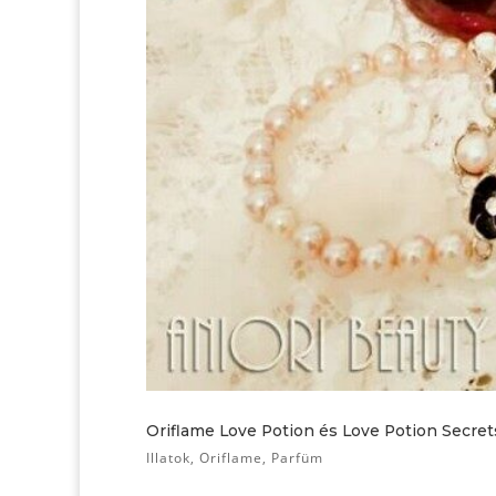
Oriflame Love Potion és Love Potion Secre
Illatok
,
Oriflame
,
Parfüm