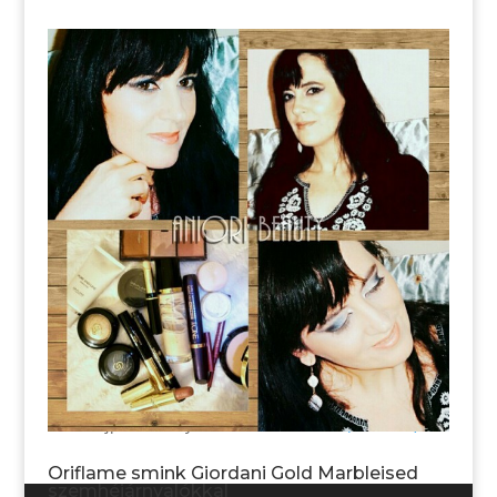
GiordaniGold Marbleised smink tipp – G G
Marbleised szemhéjárnyalókkal
A GiordaniGold Marbleised smink elkészítésére a GG
Marbleised szemhéjárnyalók gyönyörű szép színei
inspiráltak. Szemhéjárnyalóból a
33480
Blue
Irridescence
és a
33479
Beige Collection
selyemfényű
szemhéjpúdereket alkalmaztam. Nedves ecset
használatával, keverve a
Pure Colour Mono Asphalt
Black 22596
szemhéjárnyalóval, melyek együtt egy kék
füstös szemfestést eredményeztek. A
szemhéjárnyalás belső csillogását a
The One Loose
Eye Shadow 32583 Spectacular Nude
por állagú
szemhéjpúder árnyalata keltette életre.
(tovább…)
Oriflame smink Giordani Gold Marbleised
szemhéjárnyalókkal