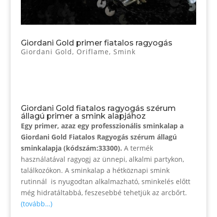
Giordani Gold primer fiatalos ragyogás
Giordani Gold
,
Oriflame
,
Smink
Giordani Gold fiatalos ragyogás szérum
állagú primer a smink alapjához
Egy primer, azaz egy professzionális sminkalap a
Giordani Gold Fiatalos Ragyogás szérum állagú
sminkalapja (kódszám:33300).
A termék
használatával ragyogj az ünnepi, alkalmi partykon,
találkozókon. A sminkalap a hétköznapi smink
rutinnál is nyugodtan alkalmazható, sminkelés előtt
még hidratáltabbá, feszesebbé tehetjük az arcbőrt.
(tovább…)