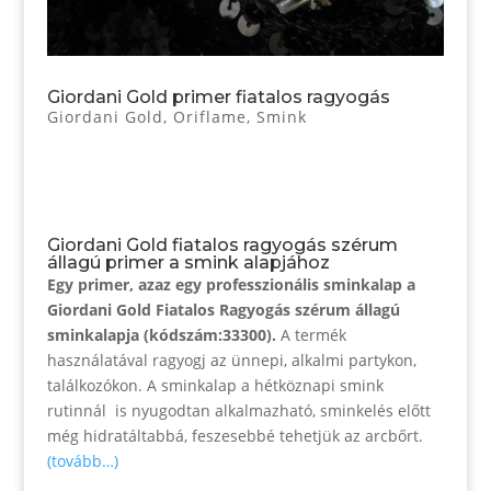
Giordani Gold primer fiatalos ragyogás
Giordani Gold
,
Oriflame
,
Smink
Giordani Gold fiatalos ragyogás szérum
állagú primer a smink alapjához
Egy primer, azaz egy professzionális sminkalap a
Giordani Gold Fiatalos Ragyogás szérum állagú
sminkalapja (kódszám:33300).
A termék
használatával ragyogj az ünnepi, alkalmi partykon,
találkozókon. A sminkalap a hétköznapi smink
rutinnál is nyugodtan alkalmazható, sminkelés előtt
még hidratáltabbá, feszesebbé tehetjük az arcbőrt.
(tovább…)