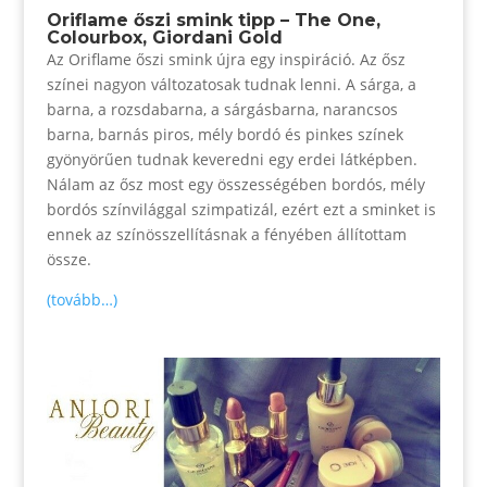
Oriflame őszi smink tipp – The One,
Colourbox, Giordani Gold
Az Oriflame őszi smink újra egy inspiráció. Az ősz
színei nagyon változatosak tudnak lenni. A sárga, a
barna, a rozsdabarna, a sárgásbarna, narancsos
barna, barnás piros, mély bordó és pinkes színek
gyönyörűen tudnak keveredni egy erdei látképben.
Nálam az ősz most egy összességében bordós, mély
bordós színvilággal szimpatizál, ezért ezt a sminket is
ennek az színösszellításnak a fényében állítottam
össze.
(tovább…)