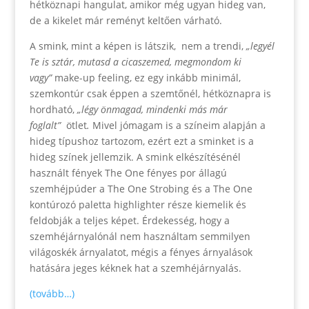
hétköznapi hangulat, amikor még ugyan hideg van,
de a kikelet már reményt keltően várható.
A smink, mint a képen is látszik, nem a trendi,
„legyél
Te is sztár, mutasd a cicaszemed, megmondom ki
vagy”
make-up feeling, ez egy inkább minimál,
szemkontúr csak éppen a szemtőnél, hétköznapra is
hordható,
„légy önmagad, mindenki más már
foglalt”
ötlet
.
Mivel jómagam is a színeim alapján a
hideg típushoz tartozom, ezért ezt a sminket is a
hideg színek jellemzik. A smink elkészítésénél
használt fények The One fényes por állagú
szemhéjpúder a The One Strobing és a The One
kontúrozó paletta highlighter része kiemelik és
feldobják a teljes képet. Érdekesség, hogy a
szemhéjárnyalónál nem használtam semmilyen
világoskék árnyalatot, mégis a fényes árnyalások
hatására jeges kéknek hat a szemhéjárnyalás.
(tovább…)