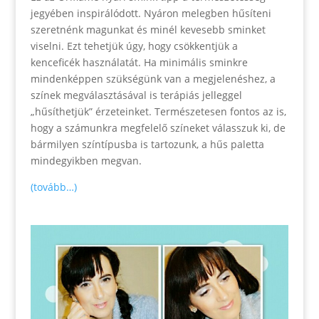
jegyében inspirálódott. Nyáron melegben hűsíteni
szeretnénk magunkat és minél kevesebb sminket
viselni. Ezt tehetjük úgy, hogy csökkentjük a
kenceficék használatát. Ha minimális sminkre
mindenképpen szükségünk van a megjelenéshez, a
színek megválasztásával is terápiás jelleggel
„hűsíthetjük” érzeteinket. Természetesen fontos az is,
hogy a számunkra megfelelő színeket válasszuk ki, de
bármilyen színtípusba is tartozunk, a hűs paletta
mindegyikben megvan.
(tovább…)