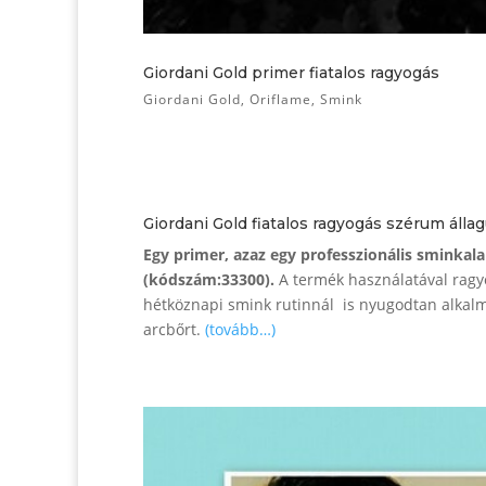
Giordani Gold primer fiatalos ragyogás
Giordani Gold
,
Oriflame
,
Smink
Giordani Gold fiatalos ragyogás szérum álla
Egy primer, azaz egy professzionális sminkal
(kódszám:33300).
A termék használatával ragyo
hétköznapi smink rutinnál is nyugodtan alkalm
arcbőrt.
(tovább…)