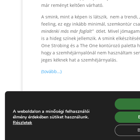
már reményt keltően várható.
A smink, mint a képen is látszik, nem a trendi,
feeling, ez egy inkább minimál, szemkontúr cs
mindenki más már foglalt”
ötlet
.
Mivel jómagam i
is a hideg színek jellemzik. A smink elkészíté
One Strobing és a The One kontúrozó paletta hig
hogy a szemhéjárnyalónál nem használtam semm
jeges kéknek hat a szemhéjárnyalás.
(tovább…)
A weboldalon a minőségi felhasználói
élmény érdekében sütiket használunk.
Gyura Anikó
- hivatalos Brand Partner
Minden
Részletek
B