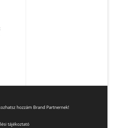
p
t
e
lakozhatsz hozzám Brand Partnernek!
ési tájékoztató