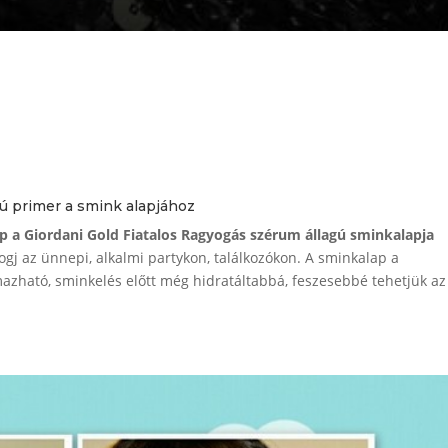
gú primer a smink alapjához
ap a Giordani Gold Fiatalos Ragyogás szérum állagú sminkalapja
gj az ünnepi, alkalmi partykon, találkozókon. A sminkalap a
azható, sminkelés előtt még hidratáltabbá, feszesebbé tehetjük az