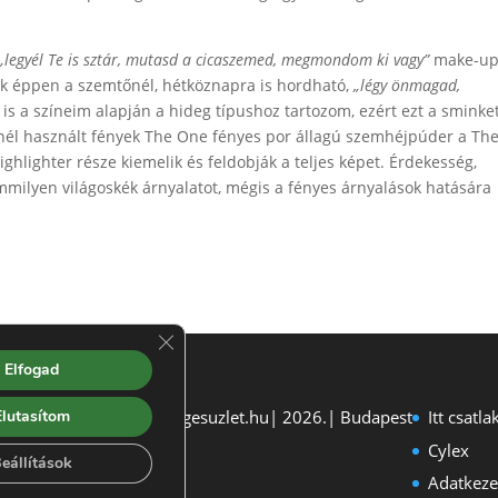
„legyél Te is sztár, mutasd a cicaszemed, megmondom ki vagy”
make-u
ak éppen a szemtőnél, hétköznapra is hordható,
„légy önmagad,
s a színeim alapján a hideg típushoz tartozom, ezért ezt a sminke
sénél használt fények The One fényes por állagú szemhéjpúder a Th
hlighter része kiemelik és feldobják a teljes képet. Érdekesség,
ilyen világoskék árnyalatot, mégis a fényes árnyalások hatására
Close GDPR Cookie Banner
Elfogad
Elutasítom
 jog fenntartva| szepsegesuzlet.hu| 2026.| Budapest
Itt csat
Cylex
eállítások
Adatkezel