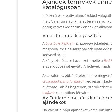
Ajándék termékek ünnep
katalógusban
Időszerű és kreatív ajándékokból válogath
mely Valentin napi kínálat terén szívünkb
addig kedveskedhetünk ennek az alkalomn
Valentin napi kiegészítők
A
Lace Love kézkrém
és szappan
tökéletes, 
magnólia, méz és sárgabarack illata édes
kedvező áron.
A kényeztető Lace Love szett mellé a
Red 
ékszerdobozával együtt. A hölgyek imádn
Az alkalom szebbé tételére előre megvásá
csokoládékészítő formával
, kedvesünk kedv
ellátható Táblás bögrében, szervírozhatu
ledfüzér
romantikus fényárja!
Az Oriflame aktuális katalóg
ajándékot
Ha Valentin napi ajándékot keresünk ninc