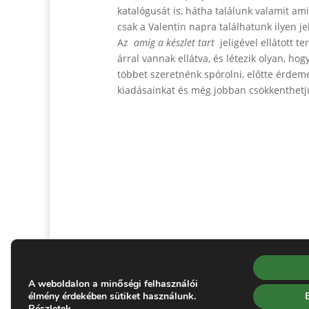
katalógusát is, hátha találunk valamit a
csak a Valentin napra találhatunk ilyen 
Az
amíg a készlet tart
jeligével ellátott t
árral vannak ellátva, és létezik olyan, ho
többet szeretnénk spórolni, előtte érdemes
kiadásainkat és még jobban csökkenthetj
A weboldalon a minőségi felhasználói
élmény érdekében sütiket használunk.
Gyura Anikó
- hivatalos Brand Partner
Minden
Részletek