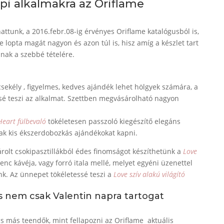
i alkalmakra az Oriflame
attunk, a 2016.febr.08-ig érvényes Oriflame katalógusból is,
e lopta magát nagyon és azon túl is, hisz amíg a készlet tart
ak a szebbé tételére.
csekély , figyelmes, kedves ajándék lehet hölgyek számára, a
sé teszi az alkalmat. Szettben megvásárolható nagyon
Heart
fülbevaló
tökéletesen passzoló kiegészítő elegáns
ak kis ékszerdobozkás ajándékokat kapni.
rolt csokipasztillákból édes finomságot készíthetünk a
Love
enc kávéja, vagy forró itala mellé, melyet egyéni üzenettel
nk. Az ünnepet tökéletessé teszi a
Love szív alakú világító
us nem csak Valentin napra tartogat
s más teendők, mint fellapozni az Oriflame aktuális