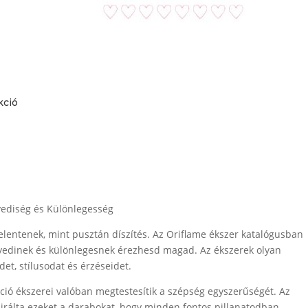
kció
yediség és Különlegesség
jelentenek, mint pusztán díszítés. Az Oriflame ékszer katalógusban
edinek és különlegesnek érezhesd magad. Az ékszerek olyan
et, stílusodat és érzéseidet.
ó ékszerei valóban megtestesítik a szépség egyszerűségét. Az
pirálta ezeket a darabokat, hogy minden fontos pillanatodban