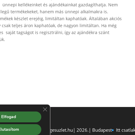
mi ünnepi kellékeinket és ajándékainkat gazdagíthatja. Nem
jellegű termékekeket, hanem más ünnepi alkalmakra is.
ermékek készlet erejéig, limitáltan kaphatóak. Általában akciós
gy csak teljes áron kaphatóak, de nagyon limitáltan. Ha még
 saját tagságot is regisztrálni, így az ajándékra szánt
ük.
Close GDPR Cookie Banner
Elfogad
Elutasítom
 jog fenntartva| szepsegesuzlet.hu| 2026.| Budapest
Itt csat