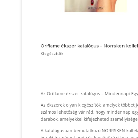
Oriflame ékszer katalógus – Norrsken kolle
Kiegészítők
Az Oriflame ékszer katalógus – Mindennapi Eg
Az ékszerek olyan kiegészítők, amelyek többet 
számos lehetőség vár rád, hogy mindennap egy
darabok, amelyekkel kifejezheted személyiséged
A katalógusban bemutatkozó NORRSKEN kollekci
északi természet ereje és lenyűgöző világa ins