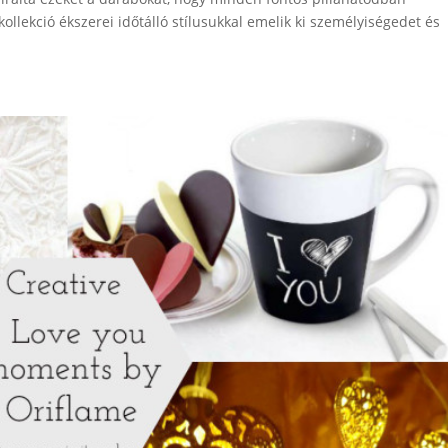
llekció ékszerei időtálló stílusukkal emelik ki személyiségedet és